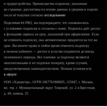
тратите много времени на поиск и вручную поднимаете
и трудоустройства. Преимущества подписки, указанные
резюме
на странице, рассчитаны на основе данных в среднем в неделю
после её покупки согласно
хотите сравнить себя с конкурентами и оценить шансы
исследованию
Подключая hh PRO, вы подтверждаете, что ознакомились
с условиями подписки и согласны с ними. Подписка даёт доступ
к функциям сервиса на срок, указанный при оформлении. Если
не отменить подписку, она автоматически продлится на тот же
срок. Вы имеете право в любое время отменить подписку
в личном кабинете — доступ к услугам сохранится до конца
оплаченного периода. Все платежи за подписку являются
окончательными и не подлежат возврату, кроме случаев,
предусмотренных законодательством. Полные условия есть
в оферте
ООО «Хэдхантер», ОГРН 1067761906805, 125047, г. Москва,
вн. тер. г. Муниципальный округ Тверской, ул. 2-я Брестская,
д. 48, помещ. 25