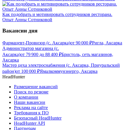
Как подобрать и мотивировать сотрудников ресторана.
Опыт Анны Сотниковой
Вакансии дня
Фармацевт-Провизор (с. Аксарка)
от
90 000
₽
Ригла, Аксарка
Администратор магазина (с.
Аксарка)
от
79 900
до
88 400
₽
Бристоль, сеть магазинов,
Аксарка
Мастер цеха электроснабжения (с. Аксарка, Приуральский
район)
от
100 000
₽
Ямалкоммунэнерго, Аксарка
HeadHunter
Размещение вакансий
Поиск по резюме
О компании
Наши вакансии
Реклама на сайте
Требования к ПО
Безопасный HeadHunter
HeadHunter API
Партнерам