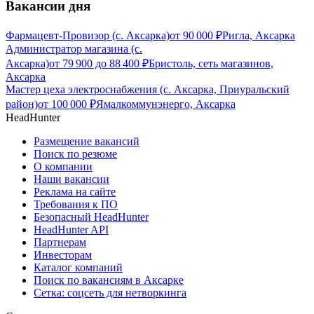
Вакансии дня
Фармацевт-Провизор (с. Аксарка)
от
90 000
₽
Ригла, Аксарка
Администратор магазина (с.
Аксарка)
от
79 900
до
88 400
₽
Бристоль, сеть магазинов,
Аксарка
Мастер цеха электроснабжения (с. Аксарка, Приуральский
район)
от
100 000
₽
Ямалкоммунэнерго, Аксарка
HeadHunter
Размещение вакансий
Поиск по резюме
О компании
Наши вакансии
Реклама на сайте
Требования к ПО
Безопасный HeadHunter
HeadHunter API
Партнерам
Инвесторам
Каталог компаний
Поиск по вакансиям в Аксарке
Сетка: соцсеть для нетворкинга