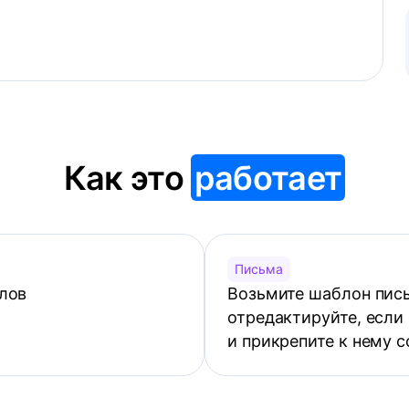
Как это
работает
Письма
лов
Возьмите шаблон пись
отредактируйте, если
и прикрепите к нему 