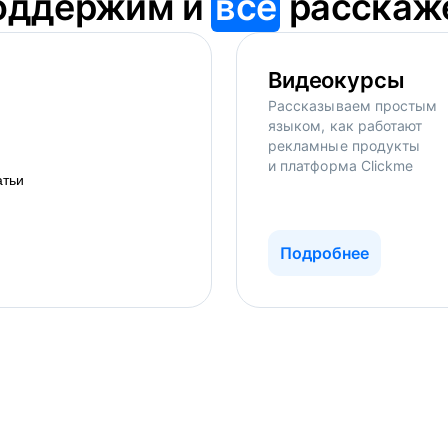
оддержим и
всё
расскаж
Видеокурсы
Рассказываем простым
языком, как работают
рекламные продукты
и платформа Clickme
Подробнее