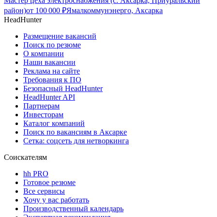
Мастер цеха электроснабжения (с. Аксарка, Приуральский
район)
от
100 000
₽
Ямалкоммунэнерго, Аксарка
HeadHunter
Размещение вакансий
Поиск по резюме
О компании
Наши вакансии
Реклама на сайте
Требования к ПО
Безопасный HeadHunter
HeadHunter API
Партнерам
Инвесторам
Каталог компаний
Поиск по вакансиям в Аксарке
Сетка: соцсеть для нетворкинга
Соискателям
hh PRO
Готовое резюме
Все сервисы
Хочу у вас работать
Производственный календарь