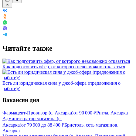
5
Читайте также
Как подготовить офер, от которого невозможно отказаться
Есть ли юридическая сила у джоб-офера (предложения о
работе)?
Вакансии дня
Фармацевт-Провизор (с. Аксарка)
от
90 000
₽
Ригла, Аксарка
Администратор магазина (с.
Аксарка)
от
79 900
до
88 400
₽
Бристоль, сеть магазинов,
Аксарка