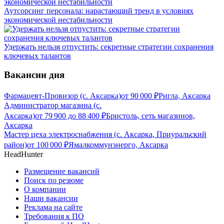
Аутсорсинг персонала: нарастающий тренд в условиях
экономической нестабильности
Удержать нельзя отпустить: секретные стратегии сохранения
ключевых талантов
Вакансии дня
Фармацевт-Провизор (с. Аксарка)
от
90 000
₽
Ригла, Аксарка
Администратор магазина (с.
Аксарка)
от
79 900
до
88 400
₽
Бристоль, сеть магазинов,
Аксарка
Мастер цеха электроснабжения (с. Аксарка, Приуральский
район)
от
100 000
₽
Ямалкоммунэнерго, Аксарка
HeadHunter
Размещение вакансий
Поиск по резюме
О компании
Наши вакансии
Реклама на сайте
Требования к ПО