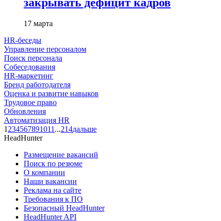
закрывать дефицит кадров
17 марта
HR-беседы
Управление персоналом
Поиск персонала
Собеседования
HR-маркетинг
Бренд работодателя
Оценка и развитие навыков
Трудовое право
Обновления
Автоматизация HR
1
2
3
4
5
6
7
8
9
10
11
...
214
дальше
HeadHunter
Размещение вакансий
Поиск по резюме
О компании
Наши вакансии
Реклама на сайте
Требования к ПО
Безопасный HeadHunter
HeadHunter API