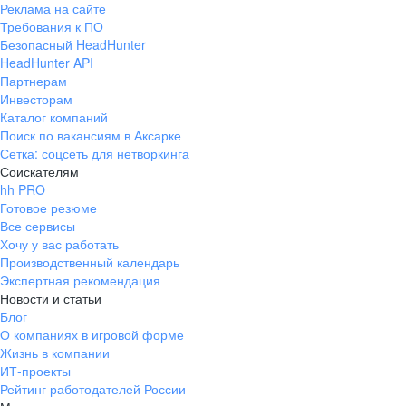
до Владивостока, от Крыма
для новичков ест
Реклама на сайте
Честная стабильная зарплата. Чёткая
до Хабаровска
для опытных сот
Требования к ПО
В основе работы —
система премий. Возможность влиять
Возможность роста
Безопасный HeadHunter
все онлайн.
пользовательский опыт
и увеличивать свой доход
HeadHunter API
Партнерам
Мы создаем атмосферу, в которой хочется
развиваться
Инвесторам
Прозрачная система
Каталог компаний
Признаем достижения каждого и справедливо
премирования
Поиск по вакансиям в Аксарке
их оцениваем —
Более 40%
руководителей выросли
Сетка: соцсеть для нетворкинга
внутри компании
Средний возраст
Соискателям
сотрудников — 32 года
Тренинги, подкасты, онлайн-курсы — в свободном
Поддержка на старте
hh PRO
доступе
Готовое резюме
Наставник для новичков.
Все сервисы
Оплачиваемые медкнижки,
Хочу у вас работать
медкомиссии и аккредитации. Помощь
Производственный календарь
в получении профессии
Команда
Экспертная рекомендация
Развиваем
Новости и статьи
Ключевые
таланты
Блог
О компаниях в игровой форме
20% Сотрудников
Жизнь в компании
выросли внутри
компании
ИТ-проекты
Бесплатное обучение
-проект
Бренд года
Марка №1
Рейтинг работодателей России
Огромная база знаний —