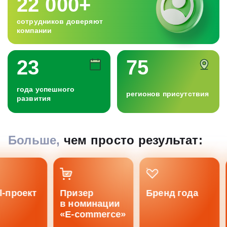
22 000+
сотрудников доверяют
компании
23
75
года успешного
регионов присутствия
развития
Больше,
чем просто результат:
l-проект
Призер
Бренд года
в номинации
«E-commerce»