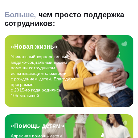
Больше,
чем просто поддержка
сотрудников:
«Новая жизнь»
Уникальный корпоративный
медико‑социальный проект
помощи сотрудникам,
испытывающим сложности
с рождением детей. Благодаря
программе
с 2015-го года родились
105 малышей.
«Помощь детям»
Адресная помощь детям