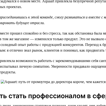
я задумался о новом месте. Aquaart привлекла безупречной репу
ных проектах.
 присоединившись к этой команде, смогу развиваться и вместе с 
мировать будущее отрасли.
месте прошел спокойно и без стресса, так как обстановка была м
в том же магазине — изменился только продукт. Это не вызвало
л солидный опыт работы с продукцией конкурентов. Переход к бр
ым: я отлично знал рынок, клиентов и понимал, как продвигать 
привлекла возможность работать с зарекомендовавшими себя са
я испытывал личную симпатию. Уверенности придавало ощущени
продукты.
ь стать профессионалом в сф
о люди, занимающие стартовые позиции, чаще уходят, чем добив