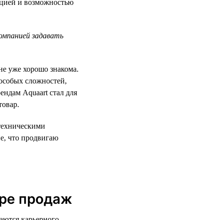
тацией и возможностью
компанией задавать
не уже хорошо знакома.
 особых сложностей,
ендам Aquaart стал для
товар.
нтехническими
е, что продвигаю
ере продаж
аются карьерного