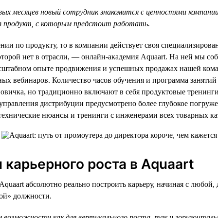
вых месяцев новый сотрудник знакомится с ценностями компании
в продукт, с которым предстоит работать.
ении по продукту, то в компании действует своя специализирова
оторой нет в отрасли, — онлайн-академия Aquaart. На ней мы 
асштабном опыте продвижения и успешных продажах нашей ком
ных вебинаров. Количество часов обучения и программа занятий
овичка, но традиционно включают в себя продуктовые тренинги
я управления дистрибуции предусмотрено более глубокое погру
технические нюансы и тренинги с инженерами всех товарных ка
 карьерного роста в Aquaart
Aquaart абсолютно реально построить карьеру, начиная с любой, 
ной» должности.
 возможности как для вертикального роста, так и горизонтал