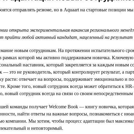
оятся отправлять резюме, но в Aquaart на стартовые позиции мы
ании открыта экспериментальная вакансия регионального мене
 прийти любой активный кандидат, нацеленный на результат 
мание новым сотрудникам. На протяжении испытательного срока
в рамках которой мы активно поддерживаем новичка. Ключевую
сональный наставник, который закрепляется за каждым новым с
к — это не руководитель, который контролирует результат, а парт
 расти: отвечает на вопросы, поддерживает эмоционально и по
сте. Кроме того, новый сотрудник всегда может обратиться к HR
но, новый сотрудник всегда на связи со своим непосредственным
шей команды получает Welcome Book — книгу новичка, которая 
нности, найти ответы на важные вопросы, познакомиться с нюа
ью компании. Мы хотим, чтобы процесс адаптации был максима
влекательный и неповторимый.