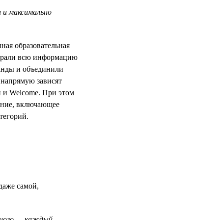
 и максимально
нная образовательная
собрали всю информацию
анды и объединили
 напрямую зависят
 и Welcome. При этом
жение, включающее
тегорий.
даже самой,
ьного — каждый