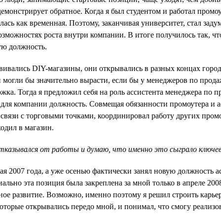
демонстрирует обратное. Когда я был студентом и работал промо
ась как временная. Поэтому, заканчивая университет, стал заду
возможностях роста внутри компании. В итоге получилось так, чт
ую должность.
звивались DIY-магазины, они открывались в разных концах город
 могли бы значительно вырасти, если бы у менеджеров по прод
жка. Тогда я предложил себя на роль ассистента менеджера по 
 для компании должность. Совмещая обязанности промоутера и а
 связи с торговыми точками, координировал работу других пром
одил в магазин.
отказывался от работы и думаю, что именно это сыграло ключеву
мая 2007 года, а уже осенью фактически занял новую должность 
ально эта позиция была закреплена за мной только в апреле 200
ное развитие. Возможно, именно поэтому я решил строить карье
оторые открывались передо мной, и понимал, что смогу реализова