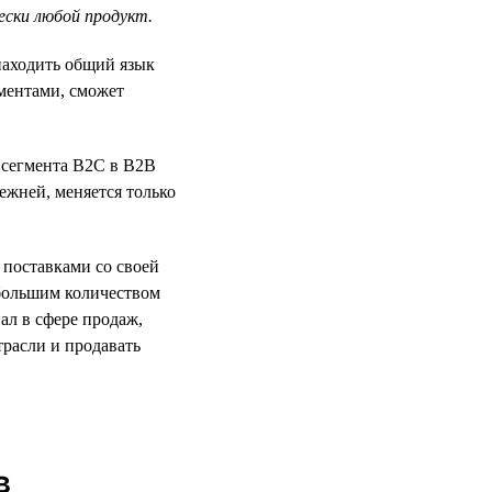
ески любой продукт.
находить общий язык
ментами, сможет
з сегмента B2C в B2B
ежней, меняется только
 поставками со своей
 большим количеством
ал в сфере продаж,
расли и продавать
в