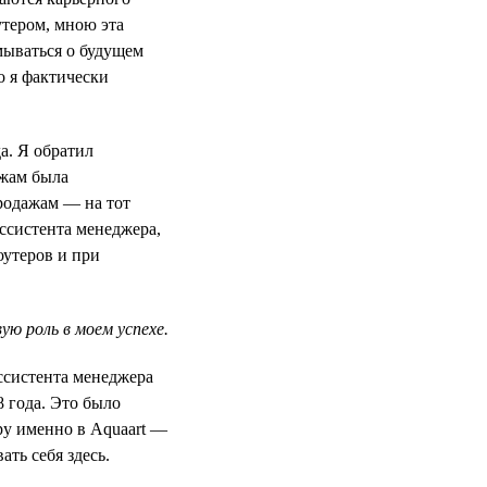
утером, мною эта
мываться о будущем
о я фактически
а. Я обратил
ажам была
продажам — на тот
ссистента менеджера,
оутеров и при
ю роль в моем успехе.
ассистента менеджера
8 года. Это было
ру именно в Aquaart —
ть себя здесь.