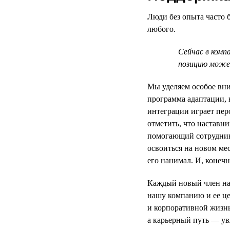
Люди без опыта часто б
любого.
Сейчас в комп
позицию может
Мы уделяем особое вни
программа адаптации, 
интеграции играет пер
отметить, что наставни
помогающий сотруднику
освоиться на новом ме
его нанимал. И, конеч
Каждый новый член на
нашу компанию и ее це
и корпоративной жизн
а карьерный путь — у