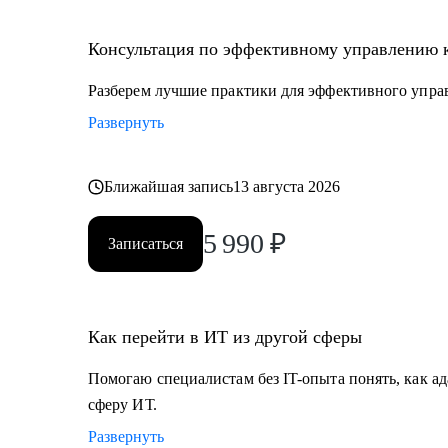
• Специалистам с опытом, которые хотят перейти на
• Руководителям проектных офисов, которым нужно 
Консультация по эффективному управлению 
команду.
Разберем лучшие практики для эффективного упра
Мы вместе сможем индивидуально разобрать практи
Развернуть
на проектах. А если ты новичок и только определяешь
самые востребованные профессии в сфере ИТ, расска
Ближайшая запись
13 августа 2026
5 990
₽
Записаться
Как перейти в ИТ из другой сферы
Помогаю специалистам без IT-опыта понять, как ад
сферу ИТ.
Развернуть