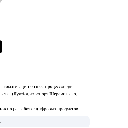
автоматизации бизнес-процессов для
льства (Лукойл, аэропорт Шереметьево,
тов по разработке цифровых продуктов.
едрения систем на базе искусственного
ь