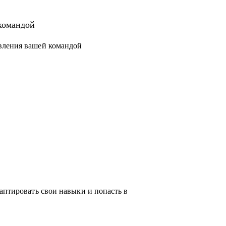
 новый уровень или поменять направление.
структурировать процессы и масштабировать
командой
вления вашей командой
чески любую проблему, возникающую у тебя
ся с выбором, я проведу для тебя обзор на
жу про лайфхаки и особенности работы.
аптировать свои навыки и попасть в