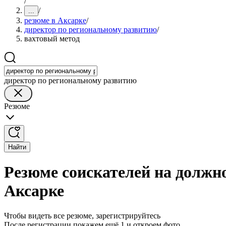
/
/
...
резюме в Аксарке
/
директор по региональному развитию
/
вахтовый метод
директор по региональному развитию
Резюме
Найти
Резюме соискателей на должн
Аксарке
Чтобы видеть все резюме, зарегистрируйтесь
После регистрации покажем ещё 1 и откроем фото