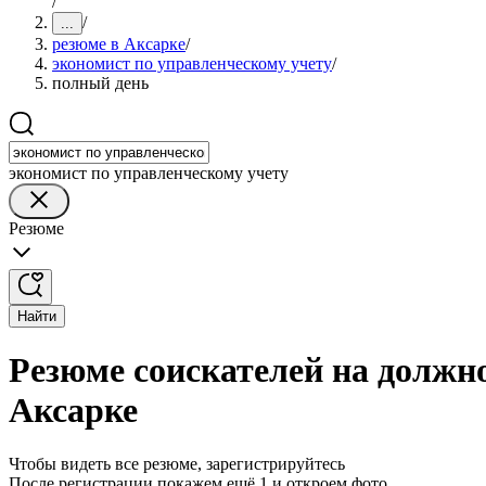
/
/
...
резюме в Аксарке
/
экономист по управленческому учету
/
полный день
экономист по управленческому учету
Резюме
Найти
Резюме соискателей на должно
Аксарке
Чтобы видеть все резюме, зарегистрируйтесь
После регистрации покажем ещё 1 и откроем фото