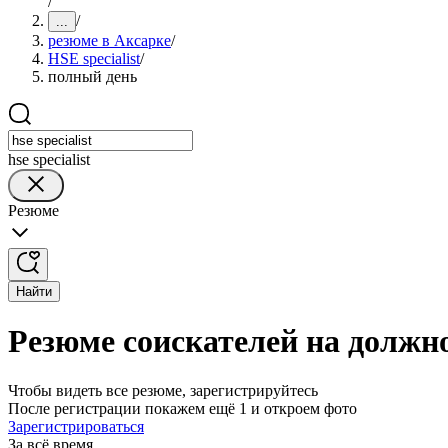
/
/
...
резюме в Аксарке
/
HSE specialist
/
полный день
hse specialist
Резюме
Найти
Резюме соискателей на должно
Чтобы видеть все резюме, зарегистрируйтесь
После регистрации покажем ещё 1 и откроем фото
Зарегистрироваться
За всё время