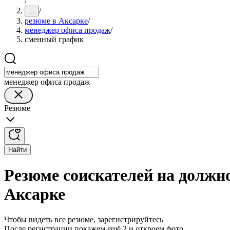
/
/
...
резюме в Аксарке
/
менеджер офиса продаж
/
сменный график
менеджер офиса продаж
Резюме
Найти
Резюме соискателей на должн
Аксарке
Чтобы видеть все резюме, зарегистрируйтесь
После регистрации покажем ещё 2 и откроем фото