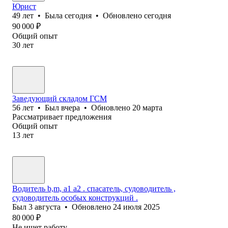
Юрист
49
лет
•
Была
сегодня
•
Обновлено
сегодня
90 000
₽
Общий опыт
30
лет
Заведующий складом ГСМ
56
лет
•
Был
вчера
•
Обновлено
20 марта
Рассматривает предложения
Общий опыт
13
лет
Водитель b,m, a1 a2 . спасатель, судоводитель ,
судоводитель особых конструкций .
Был
3 августа
•
Обновлено
24 июля 2025
80 000
₽
Не ищет работу