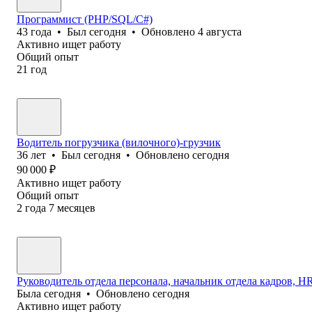
Программист (PHP/SQL/C#)
43
года
•
Был
сегодня
•
Обновлено
4 августа
Активно ищет работу
Общий опыт
21
год
Водитель погрузчика (вилочного)-грузчик
36
лет
•
Был
сегодня
•
Обновлено
сегодня
90 000
₽
Активно ищет работу
Общий опыт
2
года
7
месяцев
Руководитель отдела персонала, начальник отдела кадров, HR 
Была
сегодня
•
Обновлено
сегодня
Активно ищет работу