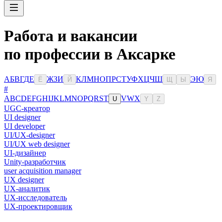
Работа и вакансии
по профессии в Аксарке
А
Б
В
Г
Д
Е
Ж
З
И
К
Л
М
Н
О
П
Р
С
Т
У
Ф
Х
Ц
Ч
Ш
Э
Ю
Ё
Й
Щ
Ы
Я
#
A
B
C
D
E
F
G
H
I
J
K
L
M
N
O
P
Q
R
S
T
V
W
X
U
Y
Z
UGC-креатор
UI designer
UI developer
UI/UX-designer
UI/UX web designer
UI-дизайнер
Unity-разработчик
user acquisition manager
UX designer
UX-аналитик
UX-исследователь
UX-проектировщик