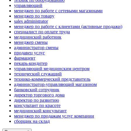
техник по оборудованию
управляющий
менеджер по работе с сетевыми магазинами
менеджер по товару
sales administrator
менеджер по работе с клиентами (активные продажи)
специалист по оплате труда
медицинский работник
менеджер смены
администратор смены
продавец услуг
фармацевт
пекарь-кондитер
управляющий медицинским центром
технический служащий
технико-коммерческий представитель
администратор-управляющий магазином
банковский сотрудник
директор торгового дома
директор по развитию
консультант по красоте
медицинский консультант
менеджер по продажам услуг компании
сборщик на склад