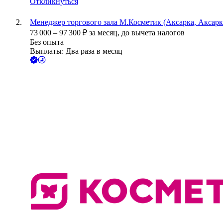
Откликнуться
Менеджер торгового зала М.Косметик (Аксарка, Аксарк
73 000
–
97 300
₽
за месяц,
до вычета налогов
Без опыта
Выплаты: Два раза в месяц