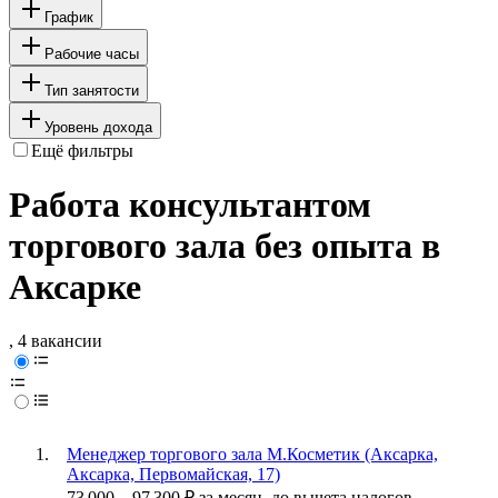
График
Рабочие часы
Тип занятости
Уровень дохода
Ещё фильтры
Работа консультантом
торгового зала без опыта в
Аксарке
, 4 вакансии
Менеджер торгового зала М.Косметик (Аксарка,
Аксарка, Первомайская, 17)
73 000
–
97 300
₽
за месяц,
до вычета налогов