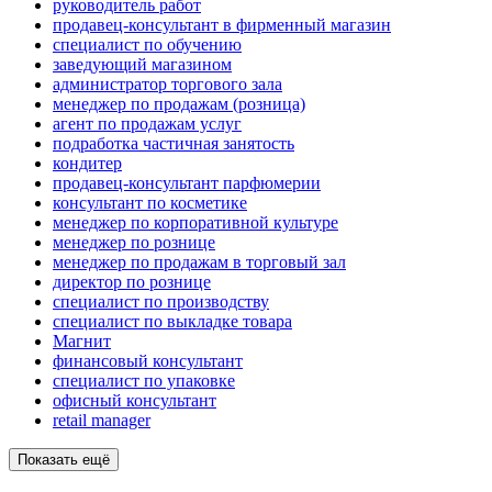
руководитель работ
продавец-консультант в фирменный магазин
специалист по обучению
заведующий магазином
администратор торгового зала
менеджер по продажам (розница)
агент по продажам услуг
подработка частичная занятость
кондитер
продавец-консультант парфюмерии
консультант по косметике
менеджер по корпоративной культуре
менеджер по рознице
менеджер по продажам в торговый зал
директор по рознице
специалист по производству
специалист по выкладке товара
Магнит
финансовый консультант
специалист по упаковке
офисный консультант
retail manager
Показать ещё