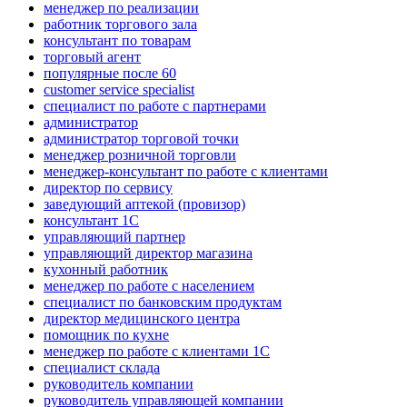
менеджер по реализации
работник торгового зала
консультант по товарам
торговый агент
популярные после 60
customer service specialist
специалист по работе с партнерами
администратор
администратор торговой точки
менеджер розничной торговли
менеджер-консультант по работе с клиентами
директор по сервису
заведующий аптекой (провизор)
консультант 1С
управляющий партнер
управляющий директор магазина
кухонный работник
менеджер по работе с населением
специалист по банковским продуктам
директор медицинского центра
помощник по кухне
менеджер по работе с клиентами 1С
специалист склада
руководитель компании
руководитель управляющей компании