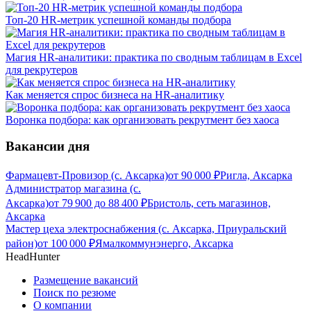
Топ-20 HR-метрик успешной команды подбора
Магия HR-аналитики: практика по сводным таблицам в Excel
для рекрутеров
Как меняется спрос бизнеса на HR-аналитику
Воронка подбора: как организовать рекрутмент без хаоса
Вакансии дня
Фармацевт-Провизор (с. Аксарка)
от
90 000
₽
Ригла, Аксарка
Администратор магазина (с.
Аксарка)
от
79 900
до
88 400
₽
Бристоль, сеть магазинов,
Аксарка
Мастер цеха электроснабжения (с. Аксарка, Приуральский
район)
от
100 000
₽
Ямалкоммунэнерго, Аксарка
HeadHunter
Размещение вакансий
Поиск по резюме
О компании