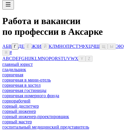
Работа и вакансии
по профессии в Аксарке
А
Б
В
Д
Е
Ж
З
И
К
Л
М
Н
О
П
Р
С
Т
У
Ф
Х
Ц
Ч
Ш
Э
Ю
Г
Ё
Й
Щ
Ы
#
Я
A
B
C
D
E
F
G
H
I
J
K
L
M
N
O
P
Q
R
S
T
U
V
W
X
Y
Z
главный юрист
гладильщик
горничная
горничная в мини-отель
горничная в хостел
горничная гостиницы
горничная номерного фонда
горнорабочий
горный диспетчер
горный инженер
горный инженер-проектировщик
горный мастер
госпитальный медицинский представитель