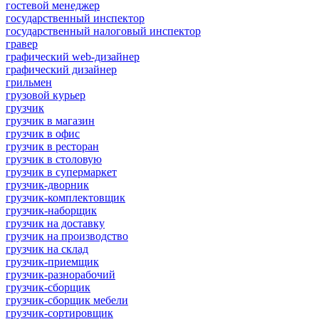
гостевой менеджер
государственный инспектор
государственный налоговый инспектор
гравер
графический web-дизайнер
графический дизайнер
грильмен
грузовой курьер
грузчик
грузчик в магазин
грузчик в офис
грузчик в ресторан
грузчик в столовую
грузчик в супермаркет
грузчик-дворник
грузчик-комплектовщик
грузчик-наборщик
грузчик на доставку
грузчик на производство
грузчик на склад
грузчик-приемщик
грузчик-разнорабочий
грузчик-сборщик
грузчик-сборщик мебели
грузчик-сортировщик