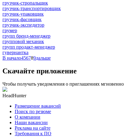
грузчик-стропальщик
грузчик-транспортировщик
грузчик-упаковщик
грузчик-фасовщик
грузчик-экспедитор
грумер
групп бренд-менеджер
групповой механик
групп продакт-менеджер
гувернантка
В начало
4
5
6
7
8
9
дальше
Скачайте приложение
Чтобы получать уведомления о приглашениях мгновенно
HeadHunter
Размещение вакансий
Поиск по резюме
О компании
Наши вакансии
Реклама на сайте
Требования к ПО