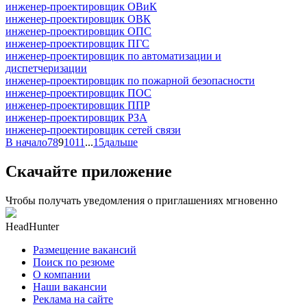
инженер-проектировщик ОВиК
инженер-проектировщик ОВК
инженер-проектировщик ОПС
инженер-проектировщик ПГС
инженер-проектировщик по автоматизации и
диспетчеризации
инженер-проектировщик по пожарной безопасности
инженер-проектировщик ПОС
инженер-проектировщик ППР
инженер-проектировщик РЗА
инженер-проектировщик сетей связи
В начало
7
8
9
10
11
...
15
дальше
Скачайте приложение
Чтобы получать уведомления о приглашениях мгновенно
HeadHunter
Размещение вакансий
Поиск по резюме
О компании
Наши вакансии
Реклама на сайте