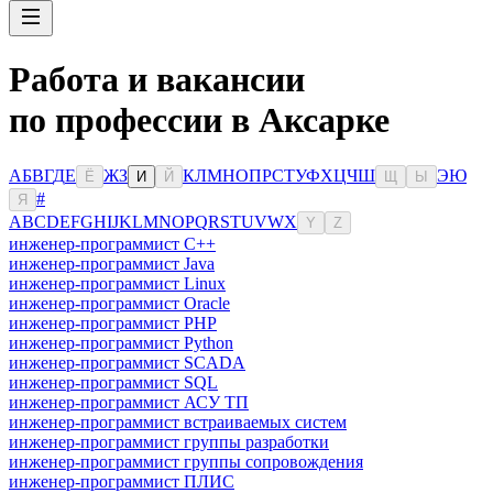
Работа и вакансии
по профессии в Аксарке
А
Б
В
Г
Д
Е
Ж
З
К
Л
М
Н
О
П
Р
С
Т
У
Ф
Х
Ц
Ч
Ш
Э
Ю
Ё
И
Й
Щ
Ы
#
Я
A
B
C
D
E
F
G
H
I
J
K
L
M
N
O
P
Q
R
S
T
U
V
W
X
Y
Z
инженер-программист C++
инженер-программист Java
инженер-программист Linux
инженер-программист Oracle
инженер-программист PHP
инженер-программист Python
инженер-программист SCADA
инженер-программист SQL
инженер-программист АСУ ТП
инженер-программист встраиваемых систем
инженер-программист группы разработки
инженер-программист группы сопровождения
инженер-программист ПЛИС