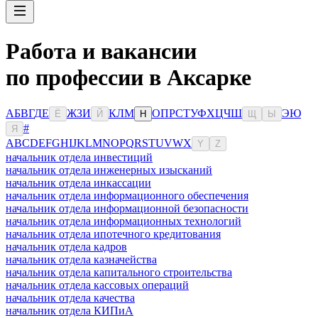
Работа и вакансии
по профессии в Аксарке
А
Б
В
Г
Д
Е
Ж
З
И
К
Л
М
О
П
Р
С
Т
У
Ф
Х
Ц
Ч
Ш
Э
Ю
Ё
Й
Н
Щ
Ы
#
Я
A
B
C
D
E
F
G
H
I
J
K
L
M
N
O
P
Q
R
S
T
U
V
W
X
Y
Z
начальник отдела инвестиций
начальник отдела инженерных изысканий
начальник отдела инкассации
начальник отдела информационного обеспечения
начальник отдела информационной безопасности
начальник отдела информационных технологий
начальник отдела ипотечного кредитования
начальник отдела кадров
начальник отдела казначейства
начальник отдела капитального строительства
начальник отдела кассовых операций
начальник отдела качества
начальник отдела КИПиА