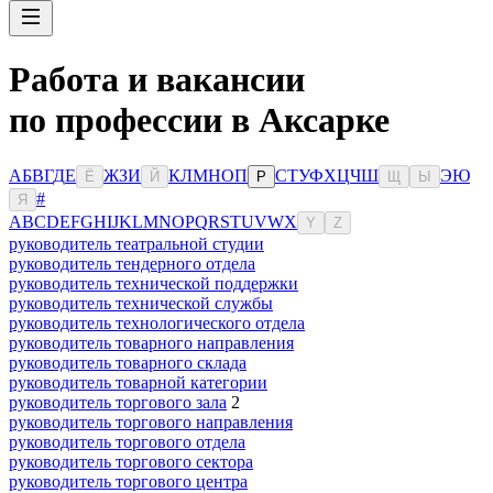
Работа и вакансии
по профессии в Аксарке
А
Б
В
Г
Д
Е
Ж
З
И
К
Л
М
Н
О
П
С
Т
У
Ф
Х
Ц
Ч
Ш
Э
Ю
Ё
Й
Р
Щ
Ы
#
Я
A
B
C
D
E
F
G
H
I
J
K
L
M
N
O
P
Q
R
S
T
U
V
W
X
Y
Z
руководитель театральной студии
руководитель тендерного отдела
руководитель технической поддержки
руководитель технической службы
руководитель технологического отдела
руководитель товарного направления
руководитель товарного склада
руководитель товарной категории
руководитель торгового зала
2
руководитель торгового направления
руководитель торгового отдела
руководитель торгового сектора
руководитель торгового центра