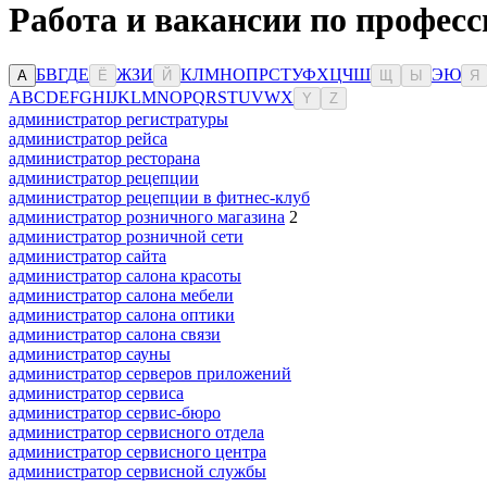
Работа и вакансии по професс
Б
В
Г
Д
Е
Ж
З
И
К
Л
М
Н
О
П
Р
С
Т
У
Ф
Х
Ц
Ч
Ш
Э
Ю
А
Ё
Й
Щ
Ы
Я
A
B
C
D
E
F
G
H
I
J
K
L
M
N
O
P
Q
R
S
T
U
V
W
X
Y
Z
администратор регистратуры
администратор рейса
администратор ресторана
администратор рецепции
администратор рецепции в фитнес-клуб
администратор розничного магазина
2
администратор розничной сети
администратор сайта
администратор салона красоты
администратор салона мебели
администратор салона оптики
администратор салона связи
администратор сауны
администратор серверов приложений
администратор сервиса
администратор сервис-бюро
администратор сервисного отдела
администратор сервисного центра
администратор сервисной службы