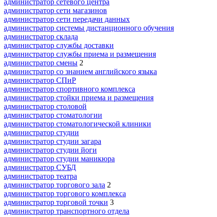
администратор сетевого центра
администратор сети магазинов
администратор сети передачи данных
администратор системы дистанционного обучения
администратор склада
администратор службы доставки
администратор службы приема и размещения
администратор смены
2
администратор со знанием английского языка
администратор СПиР
администратор спортивного комплекса
администратор стойки приема и размещения
администратор столовой
администратор стоматологии
администратор стоматологической клиники
администратор студии
администратор студии загара
администратор студии йоги
администратор студии маникюра
администратор СУБД
администратор театра
администратор торгового зала
2
администратор торгового комплекса
администратор торговой точки
3
администратор транспортного отдела