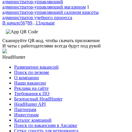
администратор-управляющий
администратор-управляющий магазином
1
администратор-управляющий салоном красоты
администратор учебного процесса
В начало
5
6
7
8
9
...
13
дальше
Сканируйте QR-код, чтобы скачать приложение
И чаты с работодателями всегда будут под рукой
HeadHunter
Размещение вакансий
Поиск по резюме
О компании
Наши вакансии
Реклама на сайте
Требования к ПО
Безопасный HeadHunter
HeadHunter API
Партнерам
Инвесторам
Каталог компаний
Поиск по вакансиям в Аксарке
Сетка: соцсеть для нетворкинга