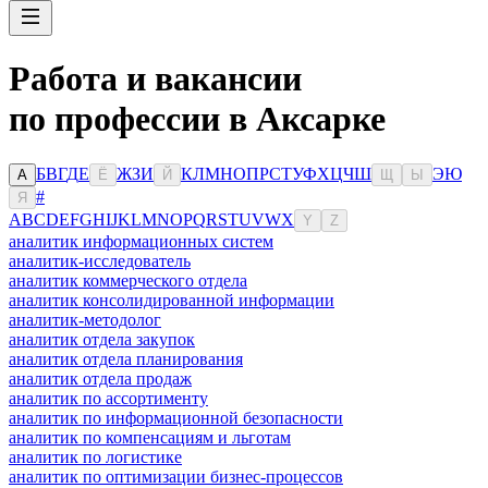
Работа и вакансии
по профессии в Аксарке
Б
В
Г
Д
Е
Ж
З
И
К
Л
М
Н
О
П
Р
С
Т
У
Ф
Х
Ц
Ч
Ш
Э
Ю
А
Ё
Й
Щ
Ы
#
Я
A
B
C
D
E
F
G
H
I
J
K
L
M
N
O
P
Q
R
S
T
U
V
W
X
Y
Z
аналитик информационных систем
аналитик-исследователь
аналитик коммерческого отдела
аналитик консолидированной информации
аналитик-методолог
аналитик отдела закупок
аналитик отдела планирования
аналитик отдела продаж
аналитик по ассортименту
аналитик по информационной безопасности
аналитик по компенсациям и льготам
аналитик по логистике
аналитик по оптимизации бизнес-процессов