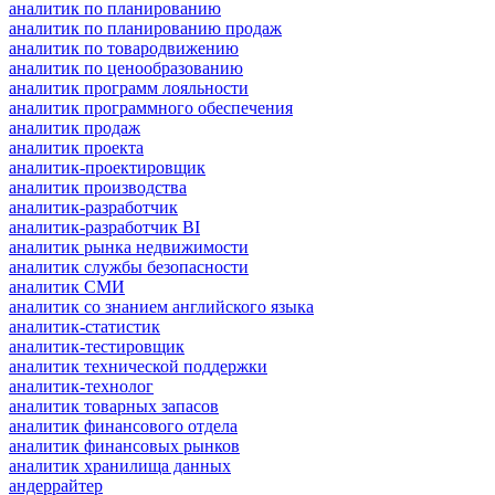
аналитик по планированию
аналитик по планированию продаж
аналитик по товародвижению
аналитик по ценообразованию
аналитик программ лояльности
аналитик программного обеспечения
аналитик продаж
аналитик проекта
аналитик-проектировщик
аналитик производства
аналитик-разработчик
аналитик-разработчик BI
аналитик рынка недвижимости
аналитик службы безопасности
аналитик СМИ
аналитик со знанием английского языка
аналитик-статистик
аналитик-тестировщик
аналитик технической поддержки
аналитик-технолог
аналитик товарных запасов
аналитик финансового отдела
аналитик финансовых рынков
аналитик хранилища данных
андеррайтер