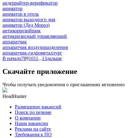
андеррайтер-верификатор
аниматор
аниматор в отель
аниматор выходного дня
аниматор (Дед Мороз)
антикоррозийщик
антикризисный управляющий
аппаратчик
аппаратчик воздухоразделения
аппаратчик-гидрометаллург
В начало
7
8
9
10
11
...
13
дальше
Скачайте приложение
Чтобы получать уведомления о приглашениях мгновенно
HeadHunter
Размещение вакансий
Поиск по резюме
О компании
Наши вакансии
Реклама на сайте
Требования к ПО